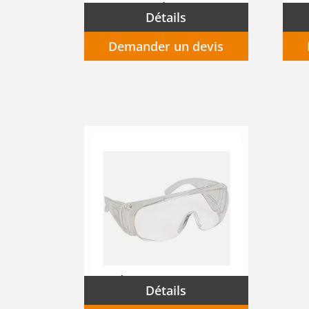
Lunettes de protection ultra-légères au look sport SPORTSTYLE
Détails
Demander un devis
Sur-lunettes VISILUX polycarbonate
Détails