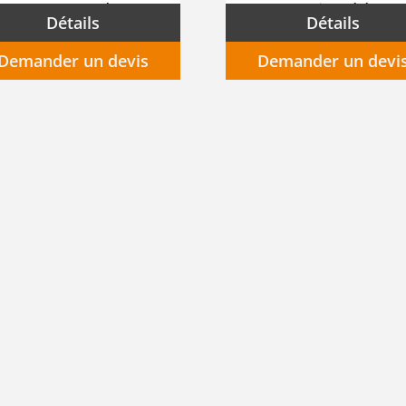
Masque complet INTEGRA SPR406 GVS
Masque jetable F
Détails
Détails
Demander un devis
Demander un devi