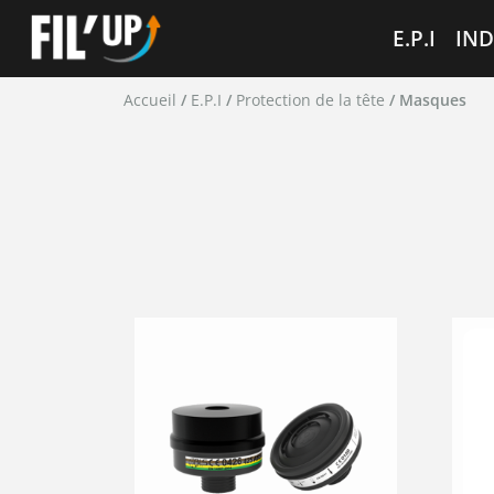
Cookies management panel
E.P.I
IND
Accueil
/
E.P.I
/
Protection de la tête
/ Masques