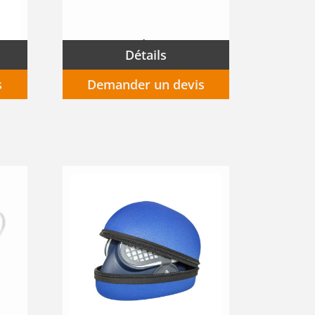
Demi-masque thermoplastique BLS400 + Cartouches A2 (Gaz et vapeurs organiques) + P3 (Poussière)
Lunettes de protection masque ULTRASONIC panoramique
Détails
s
Demander un devis