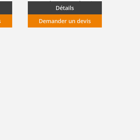
FP2
Sacoche pour demi-masque ELIPSE P3RD
Détails
s
Demander un devis