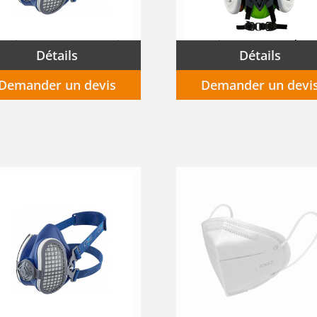
Demi-masque respiratoire Elipse P3RD avec filtres
Détails
Détails
Demander un devis
Demander un devi