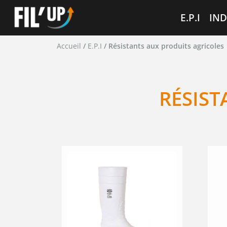
Cookies management panel
E.P.I
IND
Accueil
/
E.P.I
/ Résistants aux produits agricoles
RÉSIST