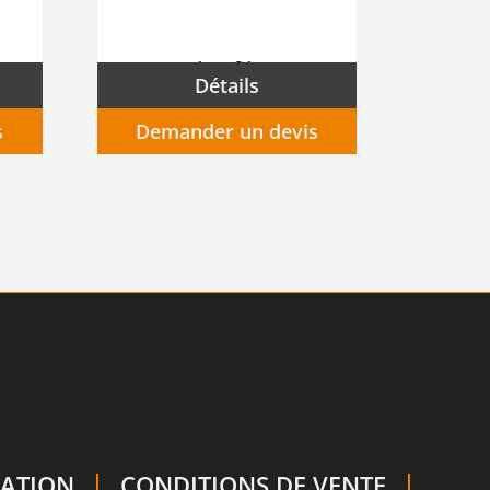
Bottes PU MEDOC avec coquille composite et intercalaire en acier inoxydable S5 SRC CI
Cartouche filtrante P3R pour masque complet
Détails
s
Demander un devis
SATION
CONDITIONS DE VENTE