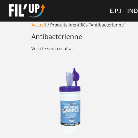
Cookies management panel
E.P.I
IND
Accueil
/ Produits identifiés “Antibactérienne”
Antibactérienne
Voici le seul résultat