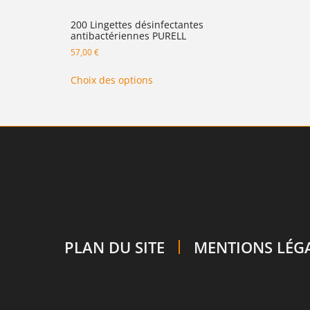
200 Lingettes désinfectantes
antibactériennes PURELL
57,00
€
Choix des options
PLAN DU SITE
MENTIONS LÉG