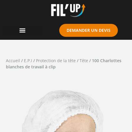
Cookies management panel
DEMANDER UN DEVIS
Accueil
/
E.P.I
/
Protection de la tête
/
Tête
/ 100 Charlottes
blanches de travail à clip