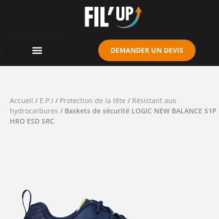
Cookies management panel
DEMANDER UN DEVIS
Accueil
/
E.P.I
/
Protection de la tête
/
Résistant aux
hydrocarbures
/ Baskets de sécurité LOGIC NEW BALANCE S1P
HRO ESD SRC