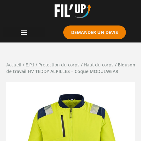
Cookies management panel
DEMANDER UN DEVIS
Accueil
/
E.P.I
/
Protection du corps
/
Haut du corps
/ Blouson
de travail HV TEDDY ALPILLES – Coque MODULWEAR