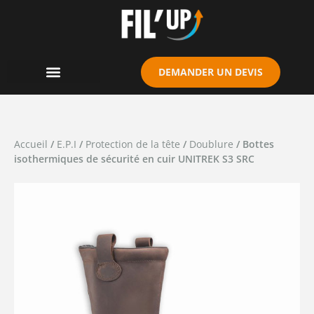
Cookies management panel
DEMANDER UN DEVIS
Accueil
/
E.P.I
/
Protection de la tête
/
Doublure
/ Bottes
isothermiques de sécurité en cuir UNITREK S3 SRC