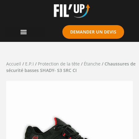
Cookies management panel
DEMANDER UN DEVIS
Accueil
/
E.P.I
/
Protection de la tête
/
Étanche
/ Chaussures de
sécurité basses SHADY- S3 SRC CI