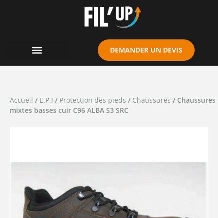
Cookies management panel
DEMANDER UN DEVIS
Accueil
/
E.P.I
/
Protection des pieds
/
Chaussures
/ Chaussures
mixtes basses cuir C96 ALBA S3 SRC