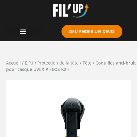
Cookies management panel
DEMANDER UN DEVIS
Accueil
/
E.P.I
/
Protection de la tête
/
Tête
/ Coquilles anti-bruit
pour casque UVEX PHEOS K2H