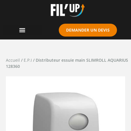
Cookies management panel
DEMANDER UN DEVIS
Accueil
/
E.P.I
/ Distributeur essuie main SLIMROLL AQUARIUS
128360