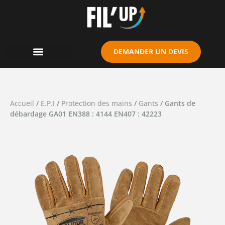
Cookies management panel
DEMANDER UN DEVIS
Accueil
/
E.P.I
/
Protection des mains
/
Gants
/ Gants de
débardage GA01 EN388 : 4144 EN407 : 42223