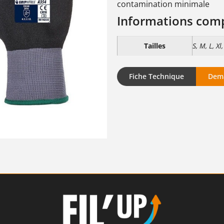
contamination minimale
Informations com
Tailles
S, M, L, Xl
Fiche Technique
Dema