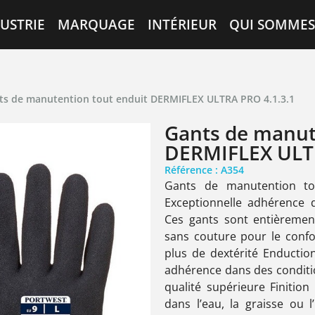
USTRIE
MARQUAGE
INTÉRIEUR
QUI SOMMES
ts de manutention tout enduit DERMIFLEX ULTRA PRO 4.1.3.1
Gants de manut
DERMIFLEX ULTR
Référence : A354
Gants de manutention to
Exceptionnelle adhérence 
Ces gants sont entièremen
sans couture pour le confor
plus de dextérité Enductio
adhérence dans des conditio
qualité supérieure Finitio
dans l’eau, la graisse ou l