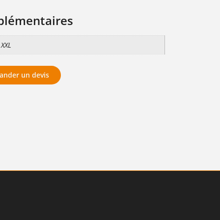
plémentaires
, XXL
nder un devis