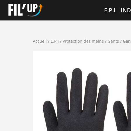
Cookies management panel
E.P.I
IND
Accueil
/
E.P.I
/
Protection des mains
/
Gants
/ Gan