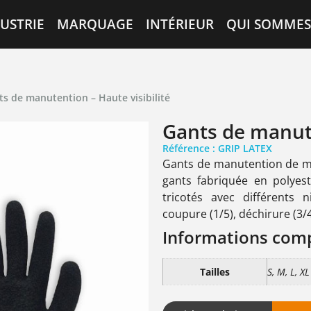
USTRIE
MARQUAGE
INTÉRIEUR
QUI SOMMES
ts de manutention – Haute visibilité
Gants de manute
Référence : GRIP LATEX
Gants de manutention de m
gants fabriquée en polyes
tricotés avec différents 
coupure (1/5), déchirure (3/4
Informations com
Tailles
S, M, L, XL