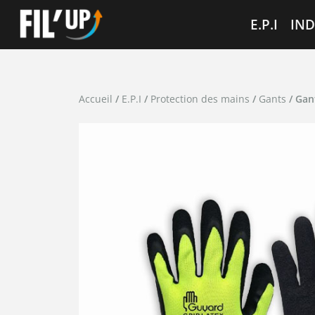
Cookies management panel
E.P.I
IND
Accueil
/
E.P.I
/
Protection des mains
/
Gants
/ Gan