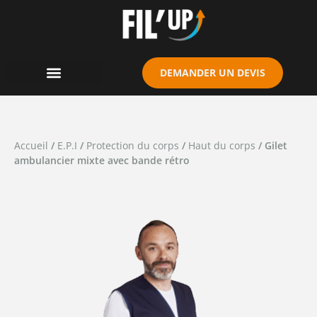
Cookies management panel
DEMANDER UN DEVIS
Accueil
/
E.P.I
/
Protection du corps
/
Haut du corps
/ Gilet
ambulancier mixte avec bande rétro