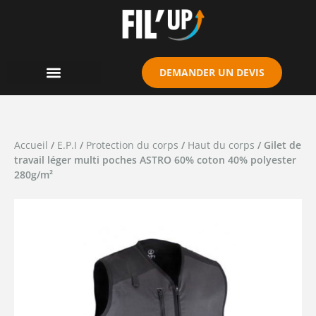
Cookies management panel
DEMANDER UN DEVIS
Accueil
/
E.P.I
/
Protection du corps
/
Haut du corps
/ Gilet de
travail léger multi poches ASTRO 60% coton 40% polyester
280g/m²