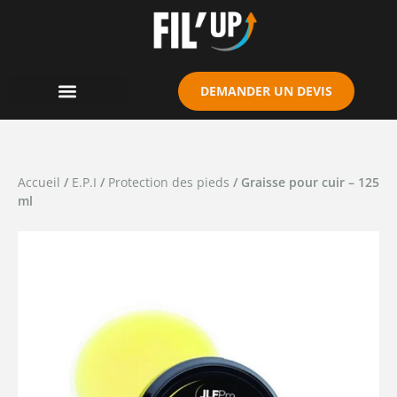
Cookies management panel
DEMANDER UN DEVIS
Accueil
/
E.P.I
/
Protection des pieds
/ Graisse pour cuir – 125
ml