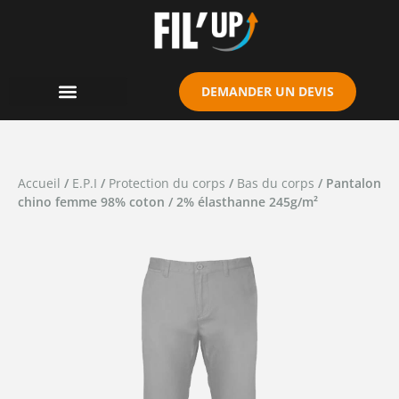
Cookies management panel
DEMANDER UN DEVIS
Accueil
/
E.P.I
/
Protection du corps
/
Bas du corps
/ Pantalon
chino femme 98% coton / 2% élasthanne 245g/m²