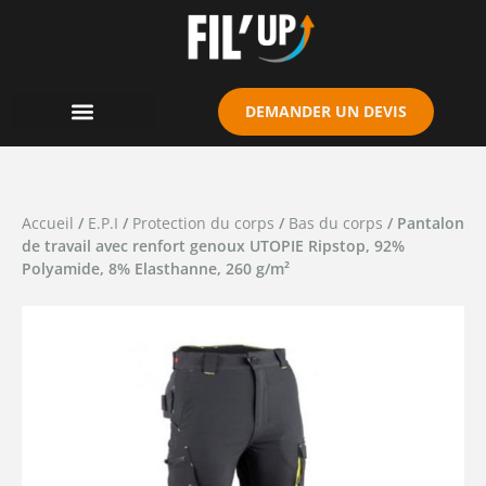
Cookies management panel
DEMANDER UN DEVIS
Accueil
/
E.P.I
/
Protection du corps
/
Bas du corps
/ Pantalon
de travail avec renfort genoux UTOPIE Ripstop, 92%
Polyamide, 8% Elasthanne, 260 g/m²