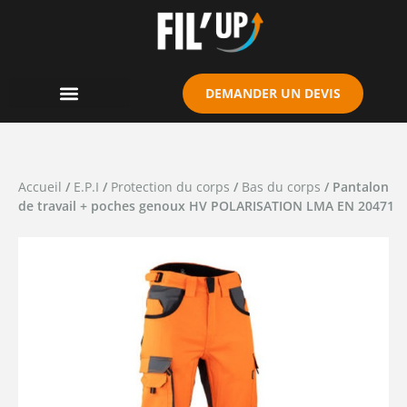
Cookies management panel
DEMANDER UN DEVIS
Accueil
/
E.P.I
/
Protection du corps
/
Bas du corps
/ Pantalon
de travail + poches genoux HV POLARISATION LMA EN 20471