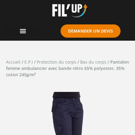
Cookies management panel
DEMANDER UN DEVIS
Accueil
/
E.P.I
/
Protection du corps
/
Bas du corps
/ Pantalon
femme ambulancier avec bande rétro 65% polyester, 35%
coton 245g/m²