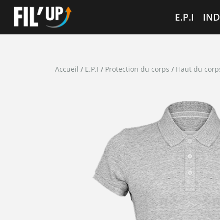
Cookies management panel
E.P.I
IND
Accueil
/
E.P.I
/
Protection du corps
/
Haut du corp