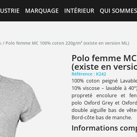
USTRIE
MARQUAGE
INTÉRIEUR
QUI SOMMES
s
/ Polo femme MC 100% coton 220g/m² (existe en version ML)
Polo femme MC
(existe en versi
Référence : K242
100% coton peigné Lavable
10% viscose – lavable à 40°
propreté encolure et fe
polo Oxford Grey et Oxford 
double aiguille bas de vêt
Bord-côte bas de manche.
Informations com