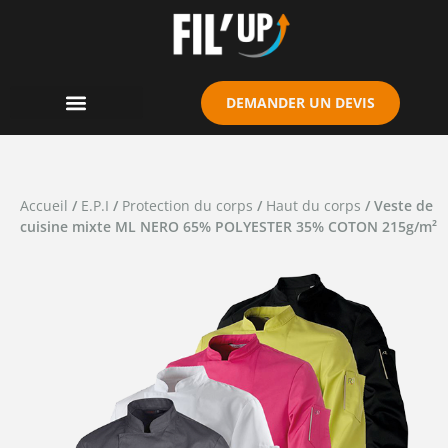
Cookies management panel
DEMANDER UN DEVIS
Accueil
/
E.P.I
/
Protection du corps
/
Haut du corps
/ Veste de
cuisine mixte ML NERO 65% POLYESTER 35% COTON 215g/m²