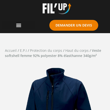
Cookies management panel
DEMANDER UN DEVIS
Accueil
/
E.P.I
/
Protection du corps
/
Haut du corps
/ Veste
softshell femme 92% polyester 8% élasthanne 340g/m²