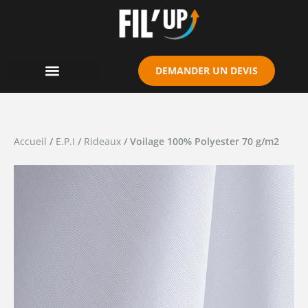
Cookies management panel
DEMANDER UN DEVIS
Accueil
/
E.P.I
/
Rideaux
/ Voilage 100% Polyester 70 g/m2