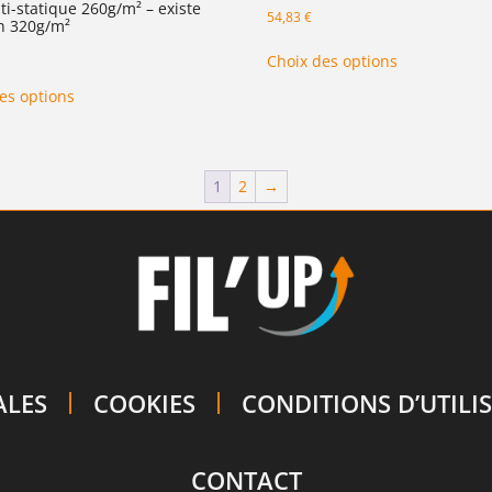
nti-statique 260g/m² – existe
54,83
€
n 320g/m²
Choix des options
es options
1
2
→
ALES
COOKIES
CONDITIONS D’UTILI
CONTACT