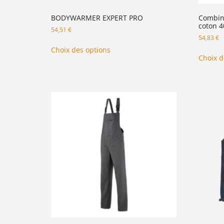
BODYWARMER EXPERT PRO
Combin
coton 4
54,51
€
54,83
€
Choix des options
Choix d