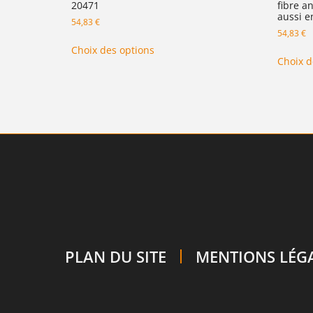
20471
fibre a
aussi e
54,83
€
54,83
€
Choix des options
Choix d
PLAN DU SITE
MENTIONS LÉG