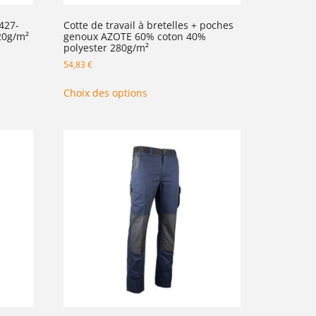
9427-
Cotte de travail à bretelles + poches
20g/m²
genoux AZOTE 60% coton 40%
polyester 280g/m²
54,83
€
Choix des options