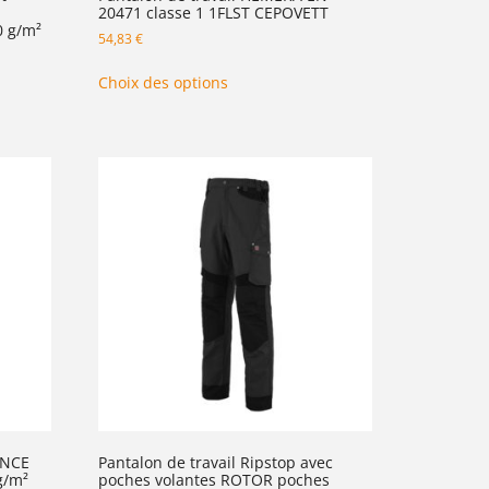
20471 classe 1 1FLST CEPOVETT
0 g/m²
54,83
€
Choix des options
ANCE
Pantalon de travail Ripstop avec
g/m²
poches volantes ROTOR poches