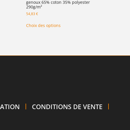
genoux 65% coton 35% polyester
290g/m²
54,83
€
Choix des options
SATION
CONDITIONS DE VENTE