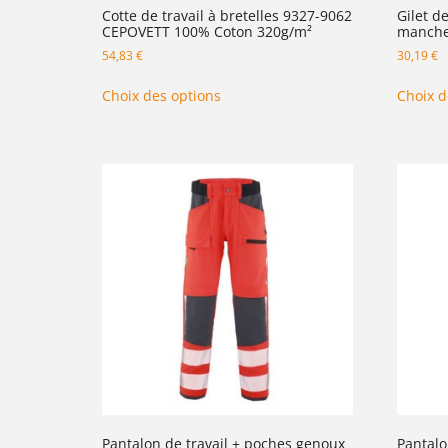
Cotte de travail à bretelles 9327-9062
Gilet d
CEPOVETT 100% Coton 320g/m²
manche
54,83
€
30,19
€
Choix des options
Choix d
Pantalon de travail + poches genoux
Pantalo